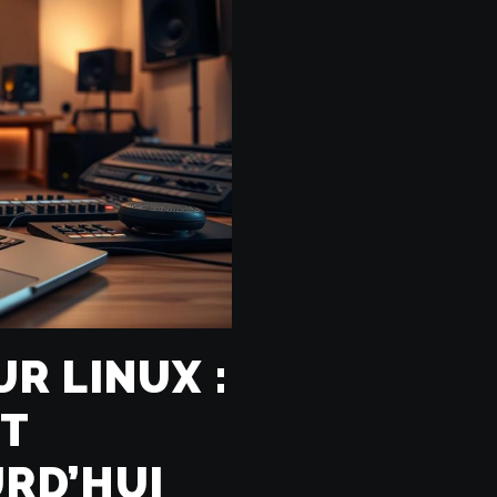
R LINUX :
NT
RD’HUI